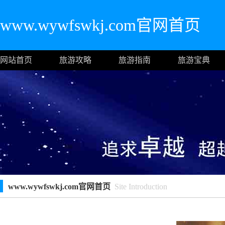
www.wywfswkj.com官网首页
网站首页
旅游攻略
旅游指南
旅游宝典
www.wywfswkj.com官网首页
Site Introduction