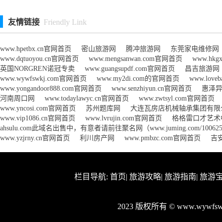
友情链接
Friendly Link
www.hpetbx.cn官网首页
密山旅游网
腾冲旅游网
东莞家电维修网
www.dqtuoyou.cn官网首页
www.mengsanwan.com官网首页
www.hk
英国NORGREN诺冠专卖
www.guangsupdf.com官网首页
昌吉旅游网
www.wywfswkj.com官网首页
www.my2di.com的官网首页
www.love
www.yongandoor888.com官网首页
www.senzhiyun.cn官网首页
惠泽
河南周口网
www.todaylawyc.cn官网首页
www.zwtsyl.com官网首页
www.yncosi.com官网首页
苏州题库网
大连瓦房店机械轴承集团有限
www.vip1086.cn官网首页
www.lvrujin.com官网首页
格格雷口才艺术
ahsulu.com此域名出售中，有意者请前往聚名网（www.juming.com/10
www.yzjrny.cn官网首页
利川房产网
www.pmbzc.com官网首页
吉
栏目导航:
首页
|
旅游攻略
|
旅游指南
|
旅游
2023 版权所有 © www.wywf