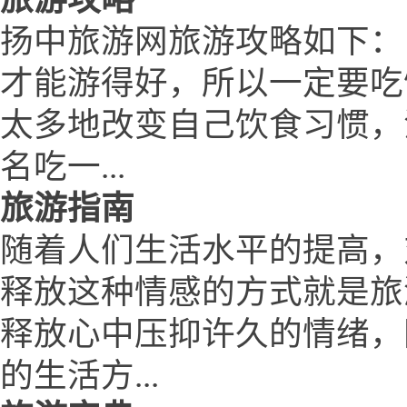
扬中旅游网旅游攻略如下：
才能游得好，所以一定要吃
太多地改变自己饮食习惯，
名吃一...
旅游指南
随着人们生活水平的提高，
释放这种情感的方式就是旅
释放心中压抑许久的情绪，
的生活方...